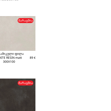
ᲛᲐᲠᲐᲒᲨᲘᲐ
რამიკული ფილა
ITE RESIN matt
89
€
300X100
ᲛᲐᲠᲐᲒᲨᲘᲐ