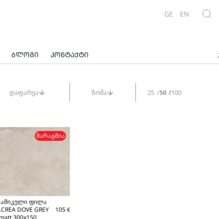
GE
EN
ᲑᲚᲝᲒᲘ
ᲙᲝᲜᲢᲐᲥᲢᲘ
;
დაფარვა
ზომა
25
50
100
ᲛᲐᲠᲐᲒᲨᲘᲐ
რამიკული ფილა
.CREA DOVE GREY
105
€
matt 300x150