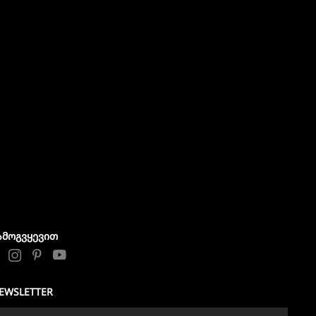
ᲐᲛᲝᲒᲕᲧᲔᲕᲘᲗ
EWSLETTER