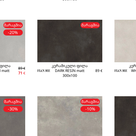
ᲛᲐᲠᲐᲒᲨᲘᲐ
ᲛᲐᲠᲐᲒᲨᲘᲐ
-20%
 ფილა
კერამიკული ფილა
კე
89
€
 matt
DARK RESIN matt
89
WH
€
71
€
300x100
ᲛᲐᲠᲐᲒᲨᲘᲐ
ᲛᲐᲠᲐᲒᲨᲘᲐ
-30%
-10%