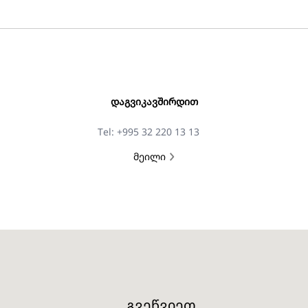
ᲓᲐᲒᲕᲘᲙᲐᲕᲨᲘᲠᲓᲘᲗ
Tel: +995 32 220 13 13
მეილი
ᲒᲕᲔᲬᲕᲘᲔᲗ