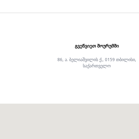
ᲒᲕᲔᲬᲕᲘᲔᲗ ᲨᲝᲣᲠᲣᲛᲨᲘ
86, ა. ბელიაშვილის ქ., 0159 თბილისი,
საქართველო