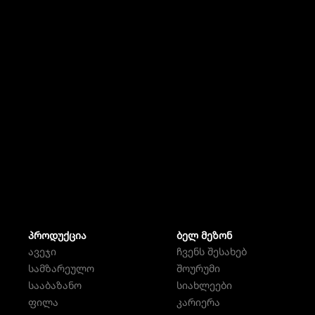
ᲞᲠᲝᲓᲣᲥᲪᲘᲐ
ᲑᲔᲚ ᲛᲔᲖᲝᲜ
ავეჯი
ჩვენს შესახებ
სამზარეულო
შოურუმი
სააბაზანო
სიახლეები
ფილა
კარიერა