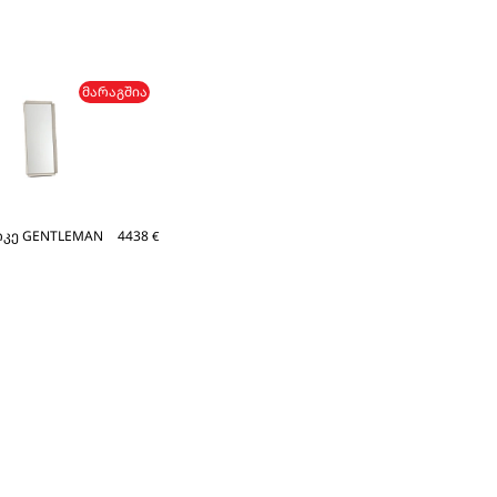
ᲛᲐᲠᲐᲒᲨᲘᲐ
რკე GENTLEMAN
4438
€