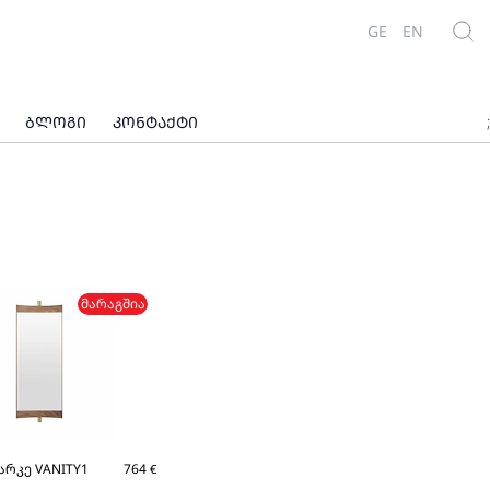
GE
EN
ᲑᲚᲝᲒᲘ
ᲙᲝᲜᲢᲐᲥᲢᲘ
;
ᲛᲐᲠᲐᲒᲨᲘᲐ
არკე VANITY1
764
€