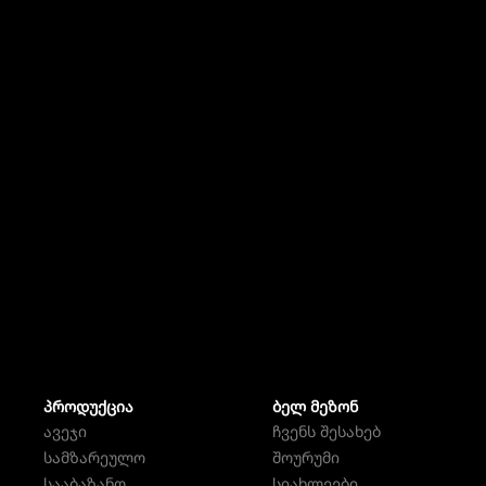
ᲞᲠᲝᲓᲣᲥᲪᲘᲐ
ᲑᲔᲚ ᲛᲔᲖᲝᲜ
ავეჯი
ჩვენს შესახებ
სამზარეულო
შოურუმი
სააბაზანო
სიახლეები