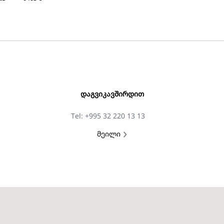
ᲓᲐᲒᲕᲘᲙᲐᲕᲨᲘᲠᲓᲘᲗ
Tel: +995 32 220 13 13
მეილი