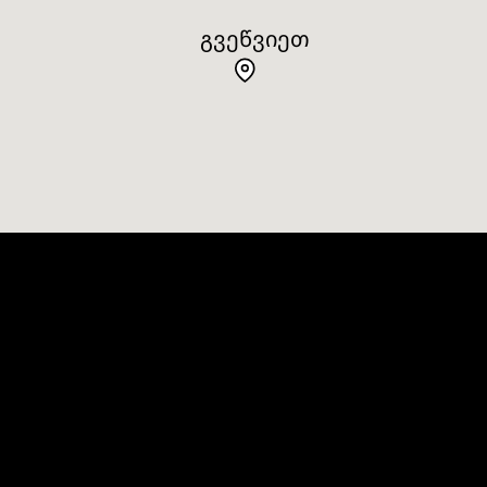
ᲒᲕᲔᲬᲕᲘᲔᲗ