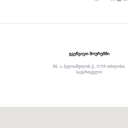
ᲒᲕᲔᲬᲕᲘᲔᲗ ᲨᲝᲣᲠᲣᲛᲨᲘ
86, ა. ბელიაშვილის ქ., 0159 თბილისი,
საქართველო