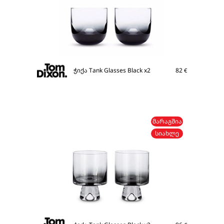
ჭიქა Tank Glasses Black x2
82
€
ᲛᲐᲠᲐᲒᲨᲘᲐ
ᲡᲘᲐᲮᲚᲔ