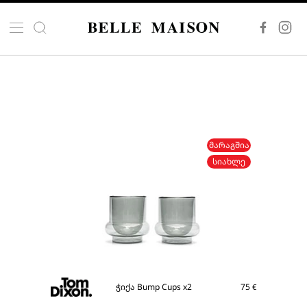
ᲛᲐᲠᲐᲒᲨᲘᲐ
ᲡᲘᲐᲮᲚᲔ
ჭიქა Bump Cups x2
75
€