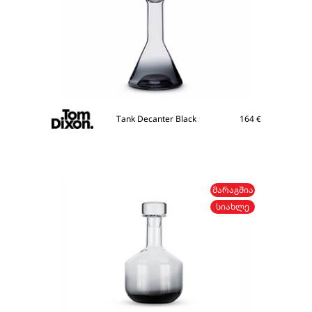
Tank Decanter Black
164
€
ᲛᲐᲠᲐᲒᲨᲘᲐ
ᲡᲘᲐᲮᲚᲔ