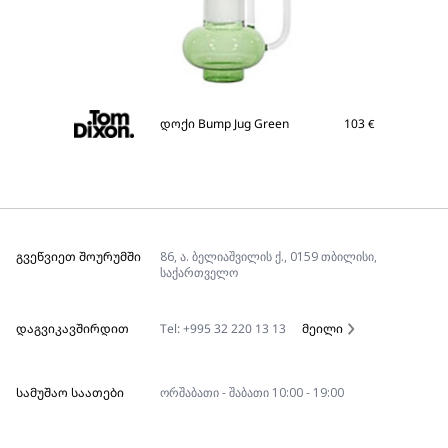
დოქი Bump Jug Green
103
€
ᲒᲕᲔᲬᲕᲘᲔᲗ ᲨᲝᲣᲠᲣᲛᲨᲘ
86, ა. ბელიაშვილის ქ., 0159 თბილისი,
საქართველო
ᲓᲐᲒᲕᲘᲙᲐᲕᲨᲘᲠᲓᲘᲗ
Tel: +995 32 220 13 13
მეილი
ᲡᲐᲛᲣᲨᲐᲝ ᲡᲐᲐᲗᲔᲑᲘ
ორშაბათი - შაბათი 10:00 - 19:00