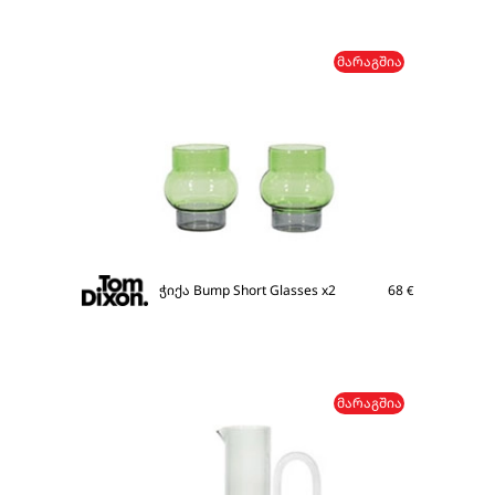
ᲛᲐᲠᲐᲒᲨᲘᲐ
ჭიქა Bump Short Glasses x2
68
€
ᲛᲐᲠᲐᲒᲨᲘᲐ