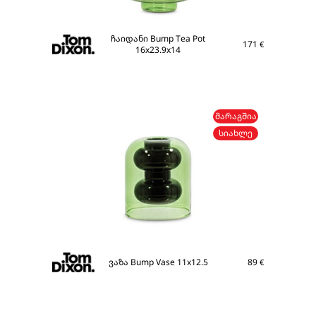
ჩაიდანი Bump Tea Pot
171
€
16x23.9x14
ᲛᲐᲠᲐᲒᲨᲘᲐ
ᲡᲘᲐᲮᲚᲔ
ვაზა Bump Vase 11x12.5
89
€