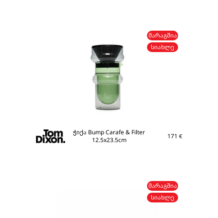
ᲛᲐᲠᲐᲒᲨᲘᲐ
ᲡᲘᲐᲮᲚᲔ
ჭიქა Bump Carafe & Filter
171
€
12.5x23.5cm
ᲛᲐᲠᲐᲒᲨᲘᲐ
ᲡᲘᲐᲮᲚᲔ