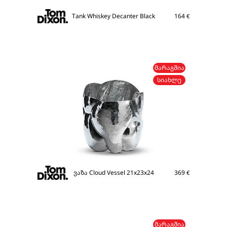
Tank Whiskey Decanter Black
164
€
ᲛᲐᲠᲐᲒᲨᲘᲐ
ᲡᲘᲐᲮᲚᲔ
ვაზა Cloud Vessel 21x23x24
369
€
ᲛᲐᲠᲐᲒᲨᲘᲐ