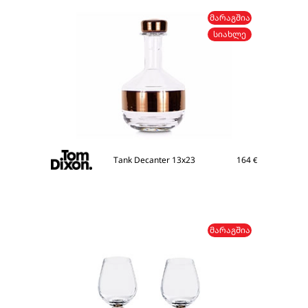
ᲛᲐᲠᲐᲒᲨᲘᲐ
ᲡᲘᲐᲮᲚᲔ
Tank Decanter 13x23
164
€
ᲛᲐᲠᲐᲒᲨᲘᲐ