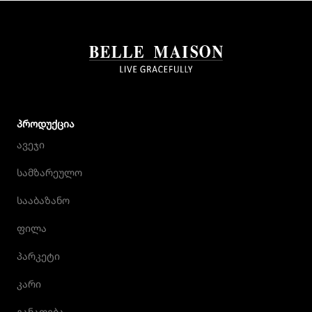
ᲞᲠᲝᲓᲣᲥᲪᲘᲐ
ავეჯი
სამზარეულო
სააბაზანო
ფილა
პარკეტი
კარი
განათება