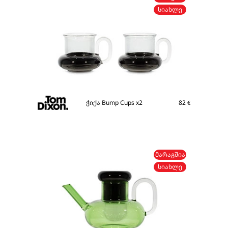
ᲡᲘᲐᲮᲚᲔ
ჭიქა Bump Cups x2
82
€
ᲛᲐᲠᲐᲒᲨᲘᲐ
ᲡᲘᲐᲮᲚᲔ