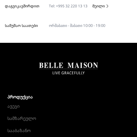
ᲓᲐᲒᲕᲘᲙᲐᲕᲨᲘᲠᲓᲘᲗ
Tel: +995 32 220 13 13
მეილი
ᲡᲐᲛᲣᲨᲐᲝ ᲡᲐᲐᲗᲔᲑᲘ
ორშაბათი - შაბათი 10:00 - 19:00
ᲞᲠᲝᲓᲣᲥᲪᲘᲐ
ავეჯი
სამზარეულო
სააბაზანო