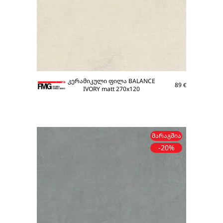
კერამიკული ფილა BALANCE
89
€
IVORY matt 270x120
ᲛᲐᲠᲐᲒᲨᲘᲐ
-20%