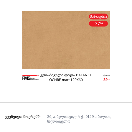
ᲛᲐᲠᲐᲒᲨᲘᲐ
-37%
კერამიკული ფილა BALANCE
62
€
OCHRE matt 120X60
39
€
ᲒᲕᲔᲬᲕᲘᲔᲗ ᲨᲝᲣᲠᲣᲛᲨᲘ
86, ა. ბელიაშვილის ქ., 0159 თბილისი,
საქართველო