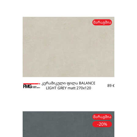
ᲛᲐᲠᲐᲒᲨᲘᲐ
კერამიკული ფილა BALANCE
89
€
LIGHT GREY matt 270x120
ᲛᲐᲠᲐᲒᲨᲘᲐ
-20%