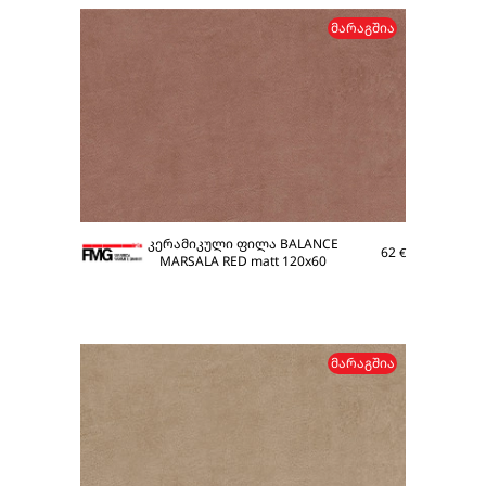
ᲛᲐᲠᲐᲒᲨᲘᲐ
კერამიკული ფილა BALANCE
62
€
MARSALA RED matt 120x60
ᲛᲐᲠᲐᲒᲨᲘᲐ