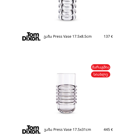
ვაზა Press Vase 17.5x8.5cm
137
€
ᲛᲐᲠᲐᲒᲨᲘᲐ
ᲡᲘᲐᲮᲚᲔ
ვაზა Press Vase 17.5x31cm
445
€