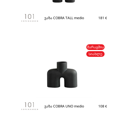
ვაზა COBRA TALL medio
181
€
ᲛᲐᲠᲐᲒᲨᲘᲐ
ᲡᲘᲐᲮᲚᲔ
ვაზა COBRA UNO medio
108
€