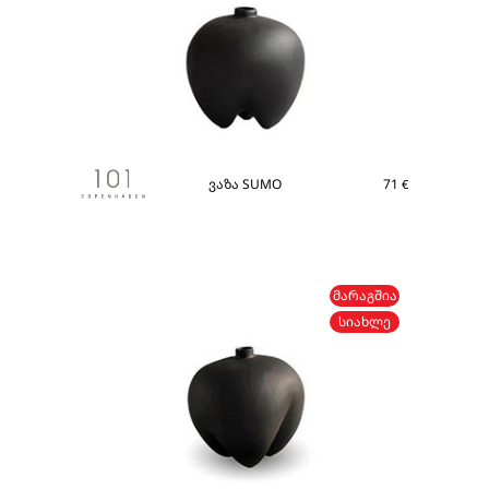
ვაზა SUMO
71
€
ᲛᲐᲠᲐᲒᲨᲘᲐ
ᲡᲘᲐᲮᲚᲔ