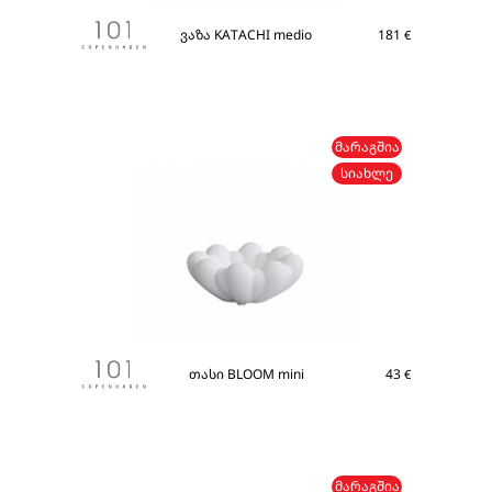
ვაზა KATACHI medio
181
€
ᲛᲐᲠᲐᲒᲨᲘᲐ
ᲡᲘᲐᲮᲚᲔ
თასი BLOOM mini
43
€
ᲛᲐᲠᲐᲒᲨᲘᲐ