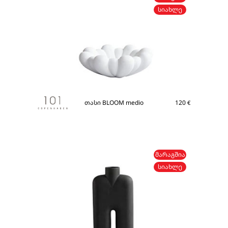
ᲡᲘᲐᲮᲚᲔ
თასი BLOOM medio
120
€
ᲛᲐᲠᲐᲒᲨᲘᲐ
ᲡᲘᲐᲮᲚᲔ