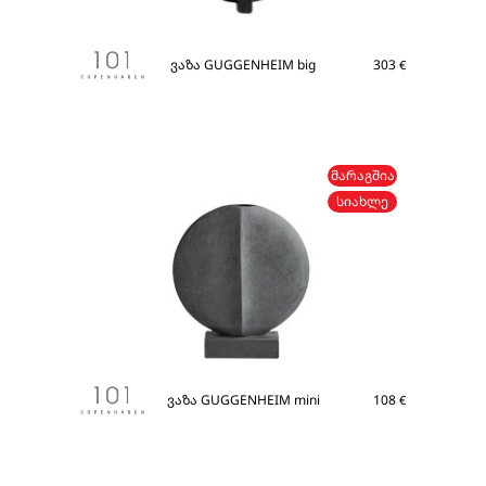
ვაზა GUGGENHEIM big
303
€
ᲛᲐᲠᲐᲒᲨᲘᲐ
ᲡᲘᲐᲮᲚᲔ
ვაზა GUGGENHEIM mini
108
€