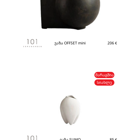
ვაზა OFFSET mini
206
€
ᲛᲐᲠᲐᲒᲨᲘᲐ
ᲡᲘᲐᲮᲚᲔ
ვაზა SUMO
85
€