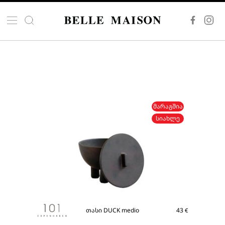
ᲛᲐᲠᲐᲒᲨᲘᲐ
ᲡᲘᲐᲮᲚᲔ
თასი DUCK medio
43
€