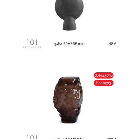
ვაზა SPHERE mini
48
€
ᲛᲐᲠᲐᲒᲨᲘᲐ
ᲡᲘᲐᲮᲚᲔ