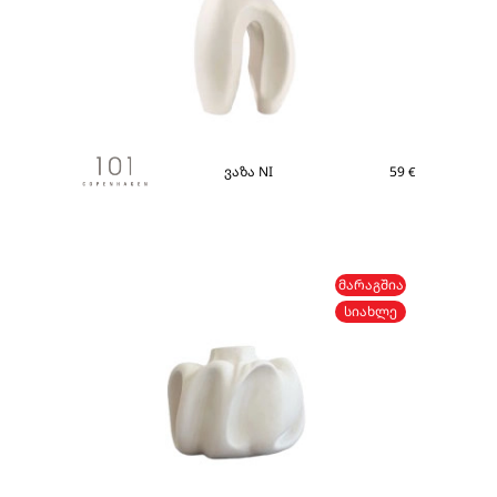
ვაზა NI
59
€
ᲛᲐᲠᲐᲒᲨᲘᲐ
ᲡᲘᲐᲮᲚᲔ