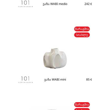
ვაზა WABI medio
242
€
ᲛᲐᲠᲐᲒᲨᲘᲐ
ᲡᲘᲐᲮᲚᲔ
ვაზა WABI mini
85
€
ᲛᲐᲠᲐᲒᲨᲘᲐ