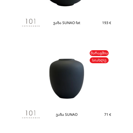
ვაზა SUNAO fat
193
€
ᲛᲐᲠᲐᲒᲨᲘᲐ
ᲡᲘᲐᲮᲚᲔ
ვაზა SUNAO
71
€