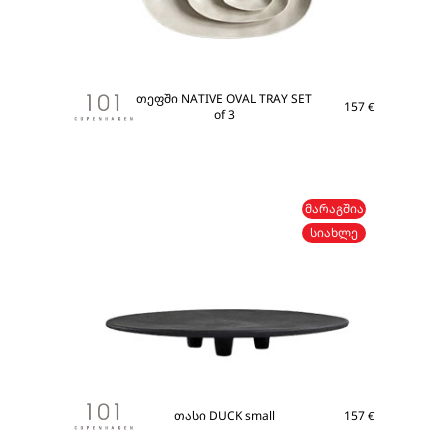
თეფში NATIVE OVAL TRAY SET
157
€
of 3
ᲛᲐᲠᲐᲒᲨᲘᲐ
ᲡᲘᲐᲮᲚᲔ
თასი DUCK small
157
€