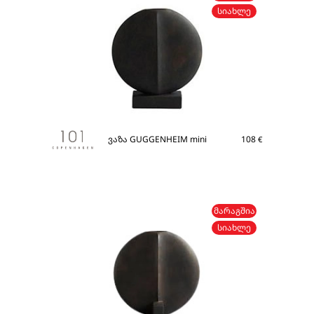
ᲡᲘᲐᲮᲚᲔ
ვაზა GUGGENHEIM mini
108
€
ᲛᲐᲠᲐᲒᲨᲘᲐ
ᲡᲘᲐᲮᲚᲔ