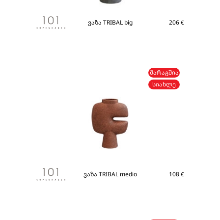
ვაზა TRIBAL big
206
€
ᲛᲐᲠᲐᲒᲨᲘᲐ
ᲡᲘᲐᲮᲚᲔ
ვაზა TRIBAL medio
108
€