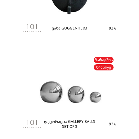
ვაზა GUGGENHEIM
92
€
ᲛᲐᲠᲐᲒᲨᲘᲐ
ᲡᲘᲐᲮᲚᲔ
დეკორაცია GALLERY BALLS
92
€
SET OF 3