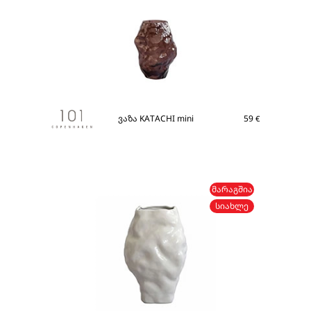
ვაზა KATACHI mini
59
€
ᲛᲐᲠᲐᲒᲨᲘᲐ
ᲡᲘᲐᲮᲚᲔ