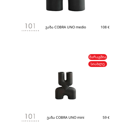
ვაზა COBRA UNO medio
108
€
ᲛᲐᲠᲐᲒᲨᲘᲐ
ᲡᲘᲐᲮᲚᲔ
ვაზა COBRA UNO mini
59
€