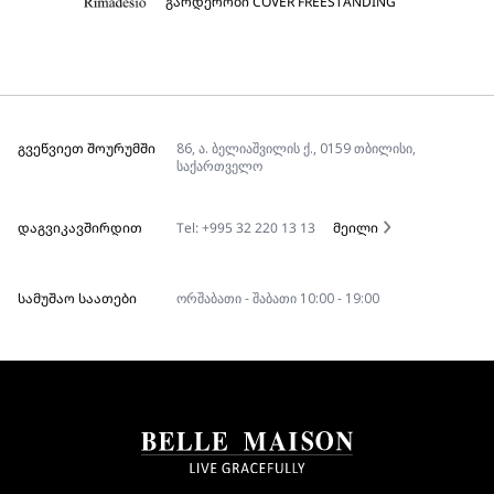
გარდერობი COVER FREESTANDING
ᲒᲕᲔᲬᲕᲘᲔᲗ ᲨᲝᲣᲠᲣᲛᲨᲘ
86, ა. ბელიაშვილის ქ., 0159 თბილისი,
საქართველო
ᲓᲐᲒᲕᲘᲙᲐᲕᲨᲘᲠᲓᲘᲗ
Tel: +995 32 220 13 13
მეილი
ᲡᲐᲛᲣᲨᲐᲝ ᲡᲐᲐᲗᲔᲑᲘ
ორშაბათი - შაბათი 10:00 - 19:00