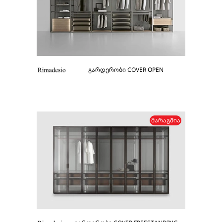
გარდერობი COVER OPEN
ᲛᲐᲠᲐᲒᲨᲘᲐ