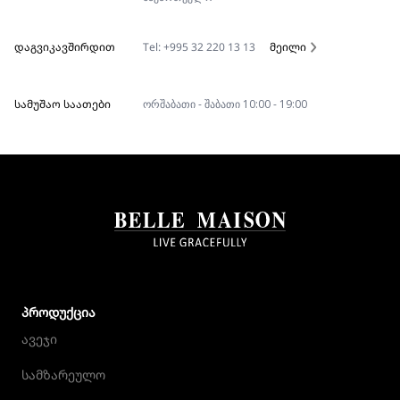
ᲓᲐᲒᲕᲘᲙᲐᲕᲨᲘᲠᲓᲘᲗ
Tel: +995 32 220 13 13
მეილი
ᲡᲐᲛᲣᲨᲐᲝ ᲡᲐᲐᲗᲔᲑᲘ
ორშაბათი - შაბათი 10:00 - 19:00
ᲞᲠᲝᲓᲣᲥᲪᲘᲐ
ავეჯი
სამზარეულო