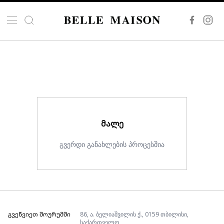
ᲛᲐᲚᲔ
გვერდი განახლების პროცესშია
ᲒᲕᲔᲬᲕᲘᲔᲗ ᲨᲝᲣᲠᲣᲛᲨᲘ
86, ა. ბელიაშვილის ქ., 0159 თბილისი,
საქართველო