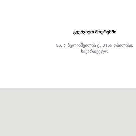
ᲒᲕᲔᲬᲕᲘᲔᲗ ᲨᲝᲣᲠᲣᲛᲨᲘ
86, ა. ბელიაშვილის ქ., 0159 თბილისი,
საქართველო