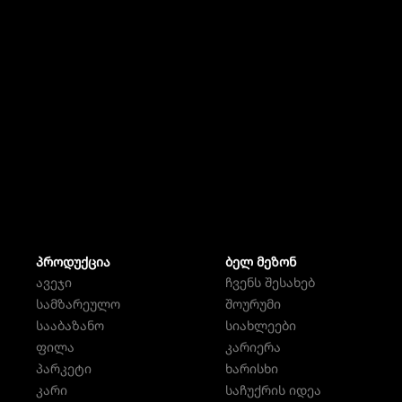
ᲞᲠᲝᲓᲣᲥᲪᲘᲐ
ᲑᲔᲚ ᲛᲔᲖᲝᲜ
ავეჯი
ჩვენს შესახებ
სამზარეულო
შოურუმი
სააბაზანო
სიახლეები
ფილა
კარიერა
პარკეტი
ხარისხი
კარი
საჩუქრის იდეა