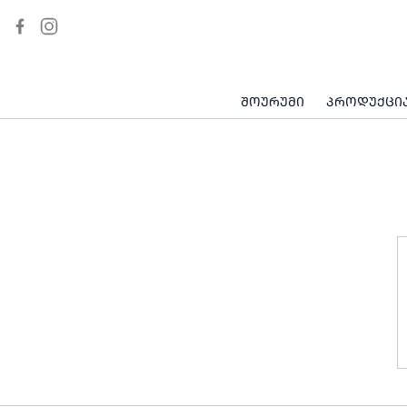
ᲡᲐᲛᲖᲐᲠᲔᲣᲚᲝᲡ ᲙᲣᲜᲫᲣᲚᲘᲡ ᲢᲝᲞᲘ
ᲡᲐᲛᲖᲐᲠᲔᲣᲚᲝᲡ ᲢᲔᲥᲜᲘᲙᲐ
ᲡᲐᲛᲖᲐᲠᲔᲣᲚᲝᲡ ᲜᲘᲟᲐᲠᲐ
ᲡᲐᲡᲐᲓᲘᲚᲝ ᲛᲐᲒᲘᲓᲐ
ᲨᲝᲣᲠᲣᲛᲘ
ᲞᲠᲝᲓᲣᲥᲪᲘ
ᲡᲐᲛᲖᲐᲠᲔᲣᲚᲝᲡ ᲡᲙᲐᲛᲘ
ᲛᲘᲡᲐᲦᲔᲑᲘ ᲝᲗᲐᲮᲘ
ᲐᲥᲡᲔᲡᲣᲐᲠᲘ
ᲡᲐᲛᲖᲐᲠᲔᲣᲚᲝ