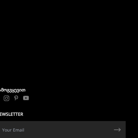
ᲐᲛᲝᲒᲕᲧᲔᲕᲘᲗ
EWSLETTER