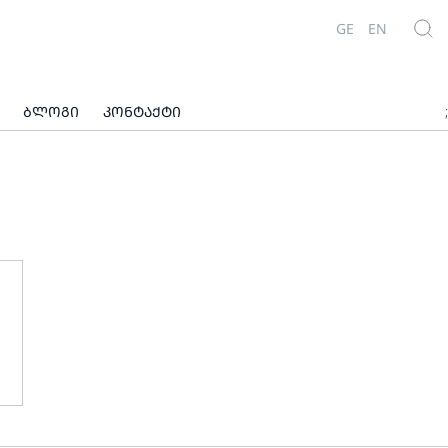
GE
EN
ᲑᲚᲝᲒᲘ
ᲙᲝᲜᲢᲐᲥᲢᲘ
;