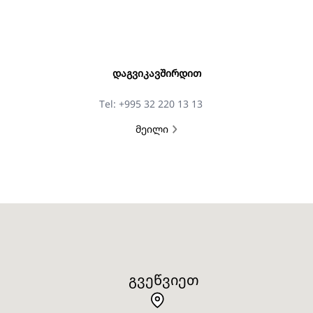
ᲓᲐᲒᲕᲘᲙᲐᲕᲨᲘᲠᲓᲘᲗ
Tel: +995 32 220 13 13
მეილი
ᲒᲕᲔᲬᲕᲘᲔᲗ