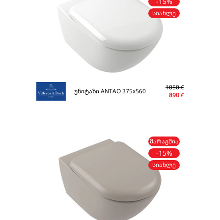
-15%
ᲡᲘᲐᲮᲚᲔ
1050
€
უნიტაზი ANTAO 375x560
890
€
ᲛᲐᲠᲐᲒᲨᲘᲐ
-15%
ᲡᲘᲐᲮᲚᲔ