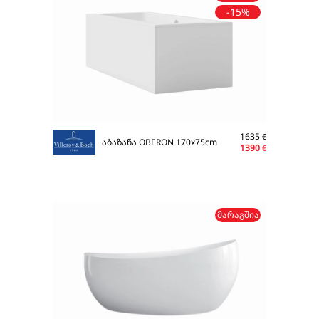
-15%
1635
€
აბაზანა OBERON 170x75cm
1390
€
ᲛᲐᲠᲐᲒᲨᲘᲐ