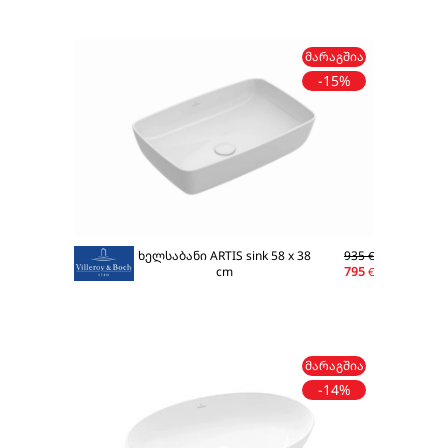
ᲛᲐᲠᲐᲒᲨᲘᲐ
-15%
ხელსაბანი ARTIS sink 58 x 38
935
€
cm
795
€
ᲛᲐᲠᲐᲒᲨᲘᲐ
-14%