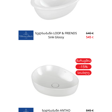
ხელსაბანი LOOP & FRIENDS
640
€
Sink Glossy
545
€
ᲛᲐᲠᲐᲒᲨᲘᲐ
-15%
ᲡᲘᲐᲮᲚᲔ
ხელსაბანი ANTAO
845
€