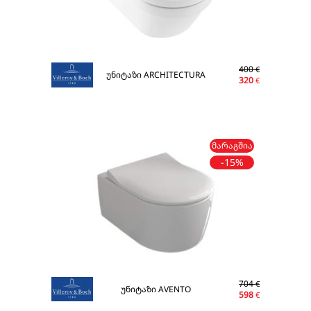
400
€
უნიტაზი ARCHITECTURA
320
€
ᲛᲐᲠᲐᲒᲨᲘᲐ
-15%
704
€
უნიტაზი AVENTO
598
€