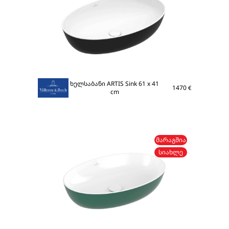
ხელსაბანი ARTIS Sink 61 x 41
1470
€
cm
ᲛᲐᲠᲐᲒᲨᲘᲐ
ᲡᲘᲐᲮᲚᲔ