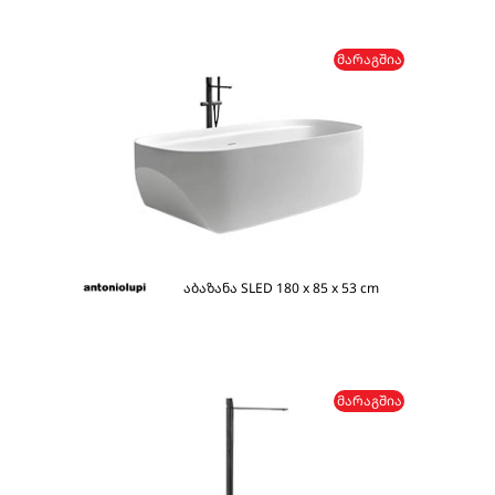
ᲛᲐᲠᲐᲒᲨᲘᲐ
აბაზანა SLED 180 x 85 x 53 cm
ᲛᲐᲠᲐᲒᲨᲘᲐ