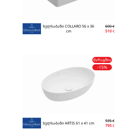
ხელსაბანი COLLARO 56 x 36
600
€
cm
510
€
ᲛᲐᲠᲐᲒᲨᲘᲐ
-15%
935
€
ხელსაბანი ARTIS 61 x 41 cm
795
€