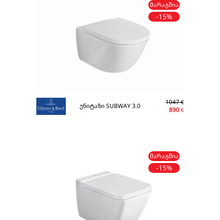
ᲛᲐᲠᲐᲒᲨᲘᲐ
-15%
1047
€
უნიტაზი SUBWAY 3.0
890
€
ᲛᲐᲠᲐᲒᲨᲘᲐ
-15%