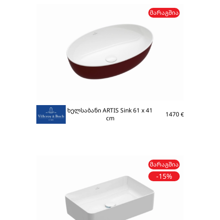
ᲛᲐᲠᲐᲒᲨᲘᲐ
ხელსაბანი ARTIS Sink 61 x 41
1470
€
cm
ᲛᲐᲠᲐᲒᲨᲘᲐ
-15%