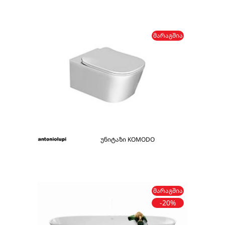
ᲛᲐᲠᲐᲒᲨᲘᲐ
უნიტაზი KOMODO
ᲛᲐᲠᲐᲒᲨᲘᲐ
-20%