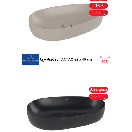
-15%
ᲡᲘᲐᲮᲚᲔ
1055
€
ხელსაბანი ANTAO 65 x 40 cm
895
€
ᲛᲐᲠᲐᲒᲨᲘᲐ
ᲡᲘᲐᲮᲚᲔ