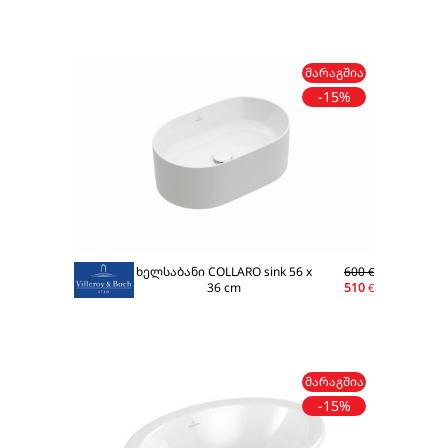
ᲛᲐᲠᲐᲒᲨᲘᲐ
-15%
ხელსაბანი COLLARO sink 56 x
600
€
36 cm
510
€
ᲛᲐᲠᲐᲒᲨᲘᲐ
-15%