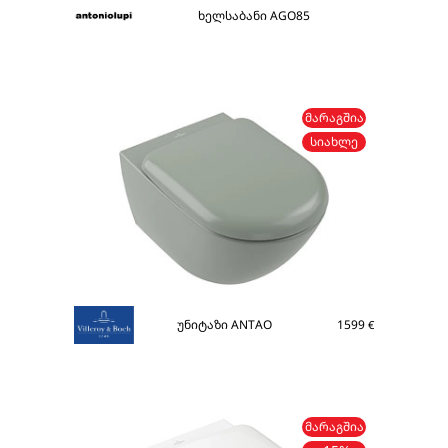
ხელსაბანი AGO85
ᲛᲐᲠᲐᲒᲨᲘᲐ
ᲡᲘᲐᲮᲚᲔ
უნიტაზი ANTAO
1599
€
ᲛᲐᲠᲐᲒᲨᲘᲐ