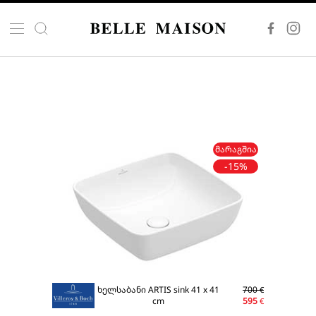
ᲛᲐᲠᲐᲒᲨᲘᲐ
-15%
ხელსაბანი ARTIS sink 41 x 41
700
€
cm
595
€