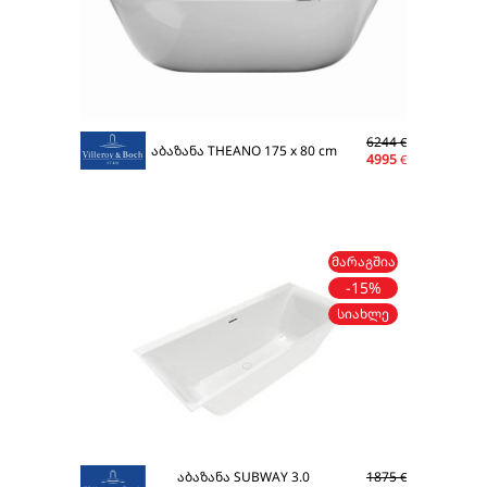
6244
€
აბაზანა THEANO 175 x 80 cm
4995
€
ᲛᲐᲠᲐᲒᲨᲘᲐ
-15%
ᲡᲘᲐᲮᲚᲔ
აბაზანა SUBWAY 3.0
1875
€