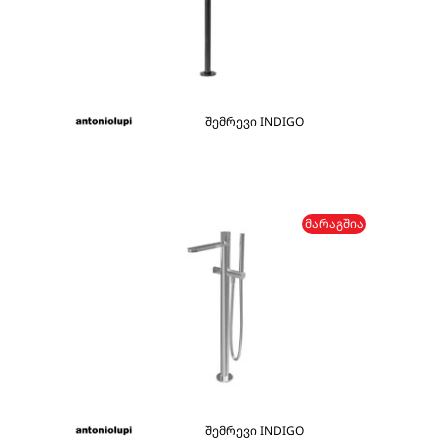
შემრევი INDIGO
ᲛᲐᲠᲐᲒᲨᲘᲐ
შემრევი INDIGO