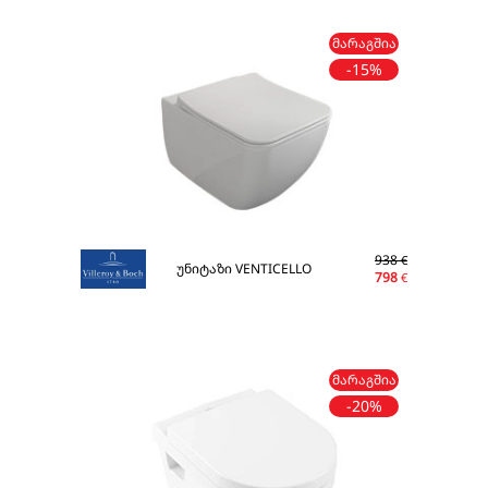
ᲛᲐᲠᲐᲒᲨᲘᲐ
-15%
938
€
უნიტაზი VENTICELLO
798
€
ᲛᲐᲠᲐᲒᲨᲘᲐ
-20%