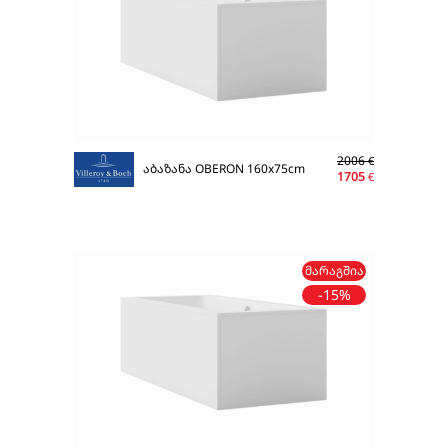
2006
€
აბაზანა OBERON 160x75cm
1705
€
ᲛᲐᲠᲐᲒᲨᲘᲐ
-15%