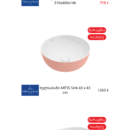
510x400x146
715
€
ᲛᲐᲠᲐᲒᲨᲘᲐ
ᲡᲘᲐᲮᲚᲔ
ხელსაბანი ARTIS Sink 43 x 43
1265
€
cm
ᲛᲐᲠᲐᲒᲨᲘᲐ
ᲡᲘᲐᲮᲚᲔ