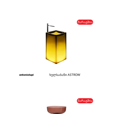
ᲛᲐᲠᲐᲒᲨᲘᲐ
ხელსაბანი ASTROW
ᲛᲐᲠᲐᲒᲨᲘᲐ