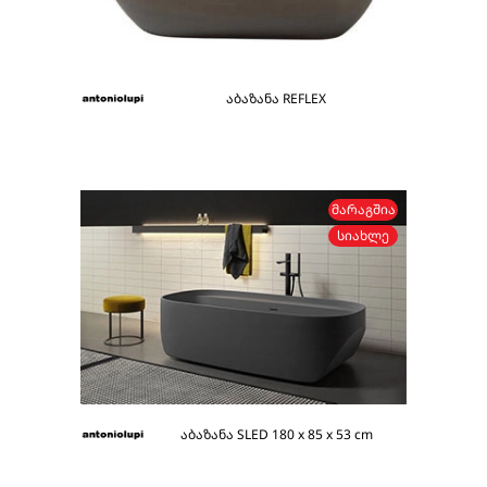
აბაზანა REFLEX
ᲛᲐᲠᲐᲒᲨᲘᲐ
ᲡᲘᲐᲮᲚᲔ
აბაზანა SLED 180 x 85 x 53 cm