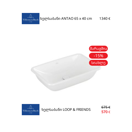
ხელსაბანი ANTAO 65 x 40 cm
1340
€
ᲛᲐᲠᲐᲒᲨᲘᲐ
-15%
ᲡᲘᲐᲮᲚᲔ
675
€
ხელსაბანი LOOP & FRIENDS
570
€