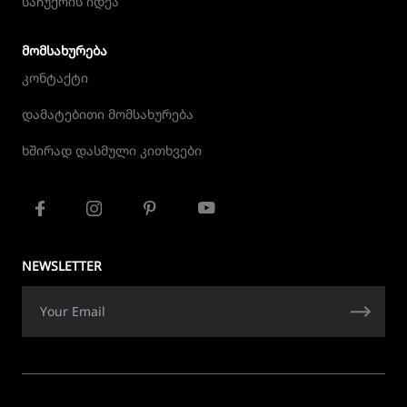
საჩუქრის იდეა
ᲛᲝᲛᲡᲐᲮᲣᲠᲔᲑᲐ
კონტაქტი
დამატებითი მომსახურება
ხშირად დასმული კითხვები
NEWSLETTER