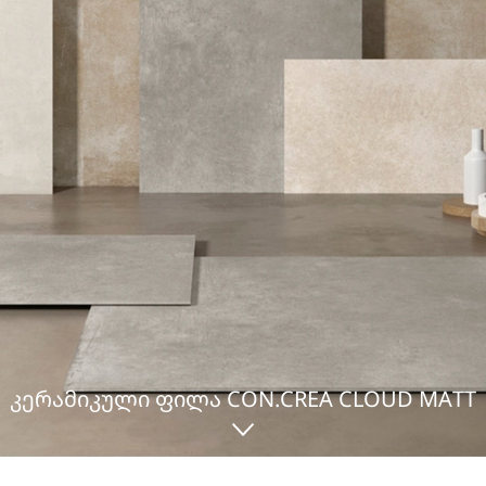
ᲙᲔᲠᲐᲛᲘᲙᲣᲚᲘ ᲤᲘᲚᲐ CON.CREA CLOUD MATT