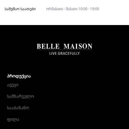
ᲡᲐᲛᲣᲨᲐᲝ ᲡᲐᲐᲗᲔᲑᲘ
ორშაბათი - შაბათი 10:00 - 19:00
ᲞᲠᲝᲓᲣᲥᲪᲘᲐ
ავეჯი
სამზარეულო
სააბაზანო
ფილა