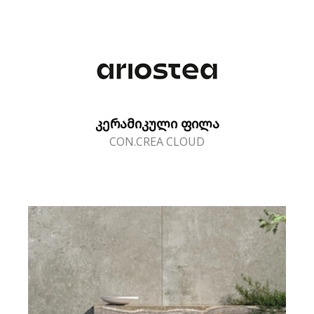
ᲙᲔᲠᲐᲛᲘᲙᲣᲚᲘ ᲤᲘᲚᲐ
CON.CREA CLOUD