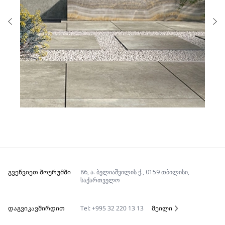
ᲒᲕᲔᲬᲕᲘᲔᲗ ᲨᲝᲣᲠᲣᲛᲨᲘ
86, ა. ბელიაშვილის ქ., 0159 თბილისი,
საქართველო
ᲓᲐᲒᲕᲘᲙᲐᲕᲨᲘᲠᲓᲘᲗ
Tel: +995 32 220 13 13
მეილი