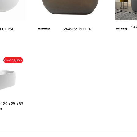
აბა
 ECLIPSE
აბაზანა REFLEX
ᲛᲐᲠᲐᲒᲨᲘᲐ
180 x 85 x 53
m