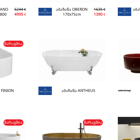
EANO
6244
აბაზანა OBERON
1635
აბა
€
€
x800
4995
170x75cm
1390
€
€
ᲛᲐᲠᲐᲒᲨᲘᲐ
 FINION
აბაზანა ANTHEUS
ᲛᲐᲠᲐᲒᲨᲘᲐ
ᲛᲐᲠᲐᲒᲨᲘᲐ