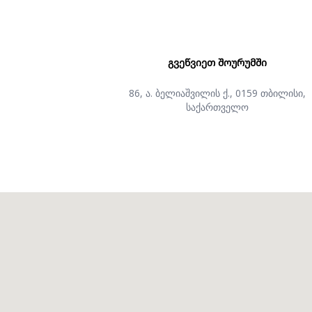
ᲒᲕᲔᲬᲕᲘᲔᲗ ᲨᲝᲣᲠᲣᲛᲨᲘ
86, ა. ბელიაშვილის ქ., 0159 თბილისი,
საქართველო