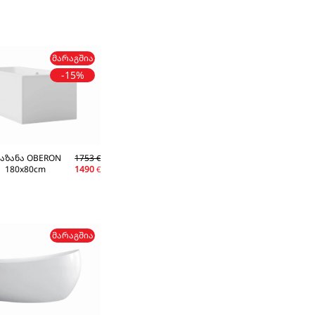
ᲛᲐᲠᲐᲒᲨᲘᲐ
-15%
ბაზანა OBERON
1753
€
180x80cm
1490
€
ᲛᲐᲠᲐᲒᲨᲘᲐ