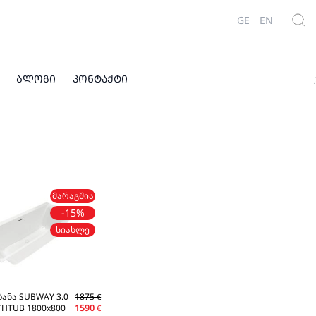
GE
EN
ᲑᲚᲝᲒᲘ
ᲙᲝᲜᲢᲐᲥᲢᲘ
;
ᲛᲐᲠᲐᲒᲨᲘᲐ
-15%
ᲡᲘᲐᲮᲚᲔ
ზანა SUBWAY 3.0
1875
€
THTUB 1800x800
1590
€