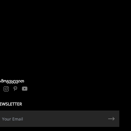
ᲐᲛᲝᲒᲕᲧᲔᲕᲘᲗ
EWSLETTER