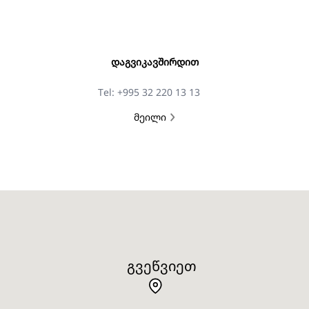
ᲓᲐᲒᲕᲘᲙᲐᲕᲨᲘᲠᲓᲘᲗ
Tel: +995 32 220 13 13
მეილი
ᲒᲕᲔᲬᲕᲘᲔᲗ