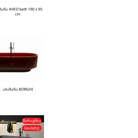
ზანა AVEO bath 190 x 95
cm
აბაზანა BORGHI
ᲛᲐᲠᲐᲒᲨᲘᲐ
ᲡᲘᲐᲮᲚᲔ