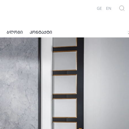
GE
EN
ᲑᲚᲝᲒᲘ
ᲙᲝᲜᲢᲐᲥᲢᲘ
;