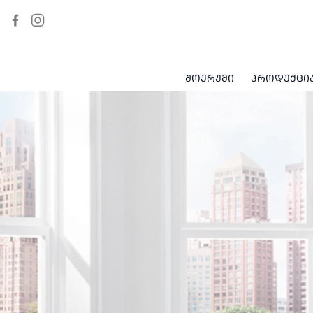
ᲨᲝᲣᲠᲣᲛᲘ
ᲞᲠᲝᲓᲣᲥᲪᲘ