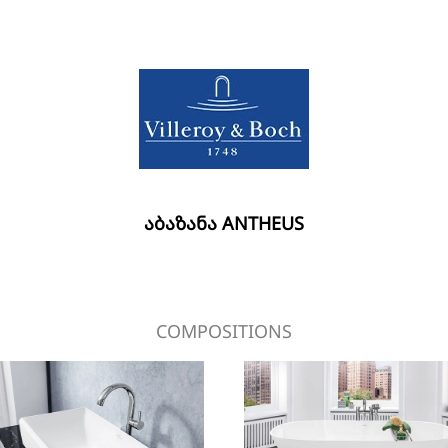
ᲐᲑᲐᲖᲐᲜᲐ ANTHEUS
COMPOSITIONS