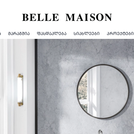
Ა
ᲛᲐᲠᲐᲒᲨᲘᲐ
ᲤᲐᲡᲓᲐᲙᲚᲔᲑᲐ
ᲡᲘᲐᲮᲚᲔᲔᲑᲘ
ᲞᲠᲝᲔᲥᲢᲔᲑᲘ