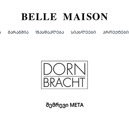
Ა
ᲛᲐᲠᲐᲒᲨᲘᲐ
ᲤᲐᲡᲓᲐᲙᲚᲔᲑᲐ
ᲡᲘᲐᲮᲚᲔᲔᲑᲘ
ᲞᲠᲝᲔᲥᲢᲔᲑᲘ
ᲨᲔᲛᲠᲔᲕᲘ META