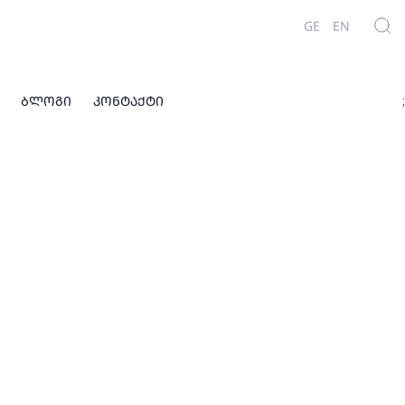
GE
EN
ᲑᲚᲝᲒᲘ
ᲙᲝᲜᲢᲐᲥᲢᲘ
;