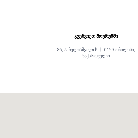
ᲒᲕᲔᲬᲕᲘᲔᲗ ᲨᲝᲣᲠᲣᲛᲨᲘ
86, ა. ბელიაშვილის ქ., 0159 თბილისი,
საქართველო