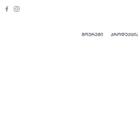
ᲨᲝᲣᲠᲣᲛᲘ
ᲞᲠᲝᲓᲣᲥᲪᲘ