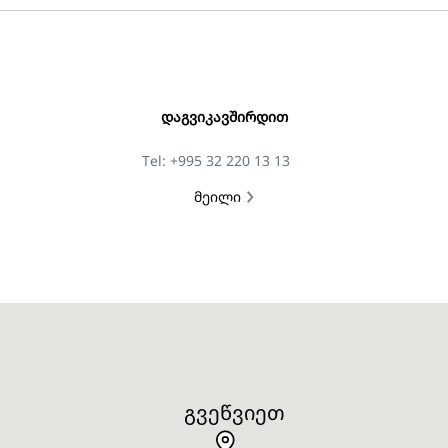
ᲓᲐᲒᲕᲘᲙᲐᲕᲨᲘᲠᲓᲘᲗ
Tel: +995 32 220 13 13
მეილი
ᲒᲕᲔᲬᲕᲘᲔᲗ