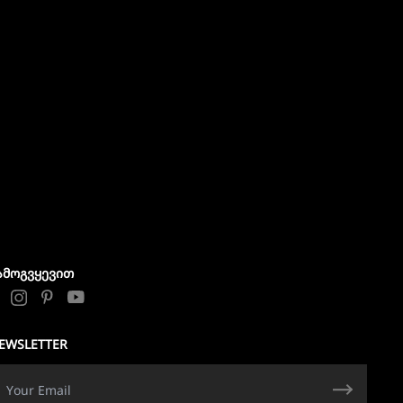
ᲐᲛᲝᲒᲕᲧᲔᲕᲘᲗ
EWSLETTER