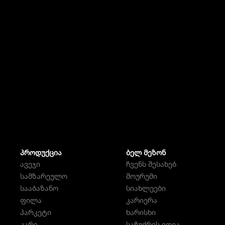
ᲞᲠᲝᲓᲣᲥᲪᲘᲐ
ᲑᲔᲚ ᲛᲔᲖᲝᲜ
ავეჯი
ჩვენს შესახებ
სამზარეულო
შოურუმი
სააბაზანო
სიახლეები
ფილა
კარიერა
პარკეტი
ხარისხი
კარი
საჩუქრის იდეა