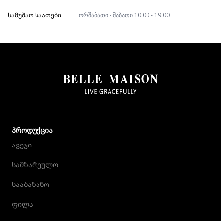
ᲡᲐᲛᲣᲨᲐᲝ ᲡᲐᲐᲗᲔᲑᲘ
ორშაბათი - შაბათი 10:00 - 19:00
ᲞᲠᲝᲓᲣᲥᲪᲘᲐ
ავეჯი
სამზარეულო
სააბაზანო
ფილა