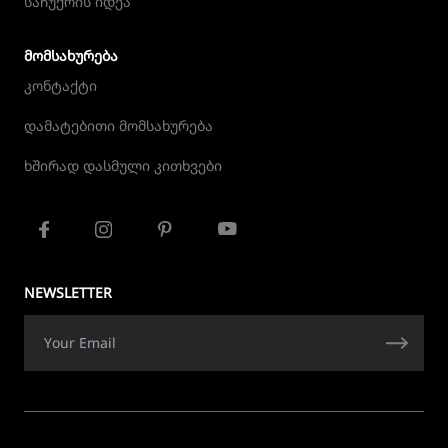
საჩუქრის იდეა
ᲛᲝᲛᲡᲐᲮᲣᲠᲔᲑᲐ
კონტაქტი
დამატებითი მომსახურება
ხშირად დასმული კითხვები
NEWSLETTER