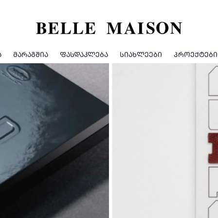
Ა
ᲛᲐᲠᲐᲒᲨᲘᲐ
ᲤᲐᲡᲓᲐᲙᲚᲔᲑᲐ
ᲡᲘᲐᲮᲚᲔᲔᲑᲘ
ᲞᲠᲝᲔᲥᲢᲔᲑᲘ