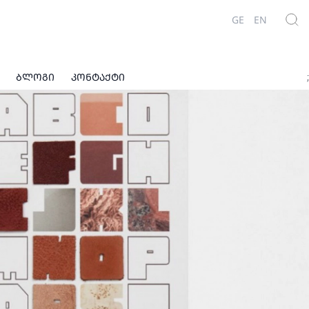
GE
EN
ᲑᲚᲝᲒᲘ
ᲙᲝᲜᲢᲐᲥᲢᲘ
;