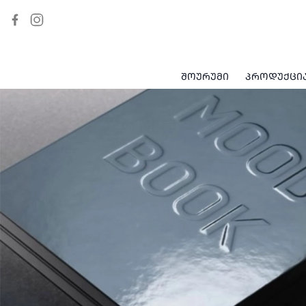
ᲨᲝᲣᲠᲣᲛᲘ
ᲞᲠᲝᲓᲣᲥᲪᲘ