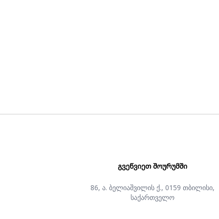
ᲒᲕᲔᲬᲕᲘᲔᲗ ᲨᲝᲣᲠᲣᲛᲨᲘ
86, ა. ბელიაშვილის ქ., 0159 თბილისი,
საქართველო