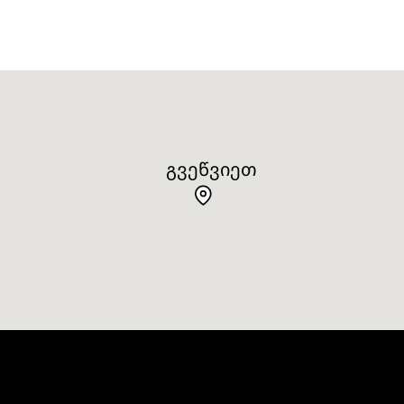
ᲒᲕᲔᲬᲕᲘᲔᲗ