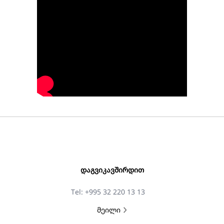
ᲓᲐᲒᲕᲘᲙᲐᲕᲨᲘᲠᲓᲘᲗ
Tel: +995 32 220 13 13
მეილი