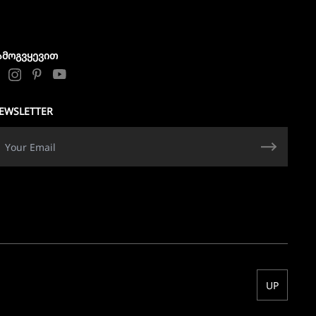
ᲐᲛᲝᲒᲕᲧᲔᲕᲘᲗ
EWSLETTER
UP