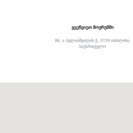
ᲒᲕᲔᲬᲕᲘᲔᲗ ᲨᲝᲣᲠᲣᲛᲨᲘ
86, ა. ბელიაშვილის ქ., 0159 თბილისი,
საქართველო