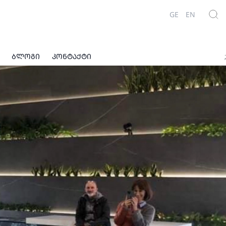
GE
EN
ᲑᲚᲝᲒᲘ
ᲙᲝᲜᲢᲐᲥᲢᲘ
;