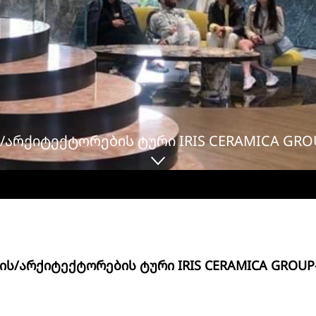
ᲐᲠᲥᲘᲢᲔᲥᲢᲝᲠᲔᲑᲘᲡ ᲢᲣᲠᲘ IRIS CERAMICA GRO
Ს/ᲐᲠᲥᲘᲢᲔᲥᲢᲝᲠᲔᲑᲘᲡ ᲢᲣᲠᲘ IRIS CERAMICA GROUP