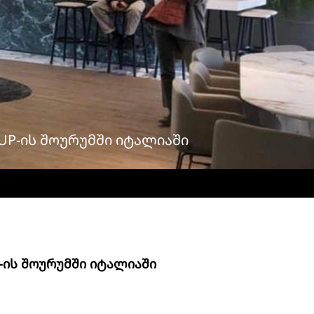
UP-ᲘᲡ ᲨᲝᲣᲠᲣᲛᲨᲘ ᲘᲢᲐᲚᲘᲐᲨᲘ
-ᲘᲡ ᲨᲝᲣᲠᲣᲛᲨᲘ ᲘᲢᲐᲚᲘᲐᲨᲘ