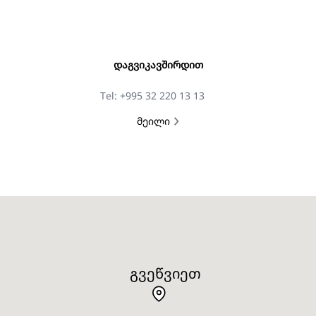
ᲓᲐᲒᲕᲘᲙᲐᲕᲨᲘᲠᲓᲘᲗ
Tel: +995 32 220 13 13
მეილი
ᲒᲕᲔᲬᲕᲘᲔᲗ