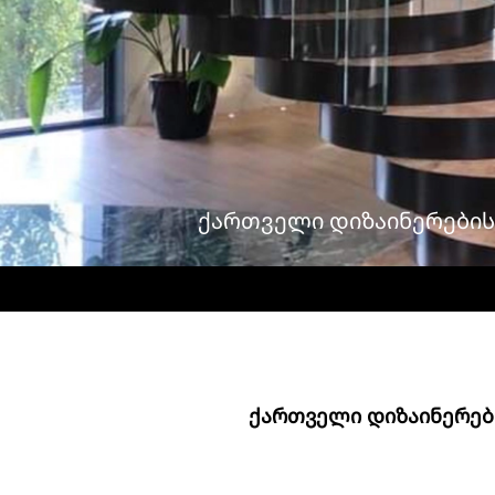
ᲥᲐᲠᲗᲕᲔᲚᲘ ᲓᲘᲖᲐᲘᲜᲔᲠᲔᲑᲘᲡ/
ᲥᲐᲠᲗᲕᲔᲚᲘ ᲓᲘᲖᲐᲘᲜᲔᲠᲔᲑᲘ