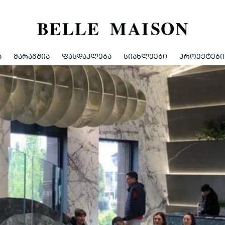
Ა
ᲛᲐᲠᲐᲒᲨᲘᲐ
ᲤᲐᲡᲓᲐᲙᲚᲔᲑᲐ
ᲡᲘᲐᲮᲚᲔᲔᲑᲘ
ᲞᲠᲝᲔᲥᲢᲔᲑᲘ