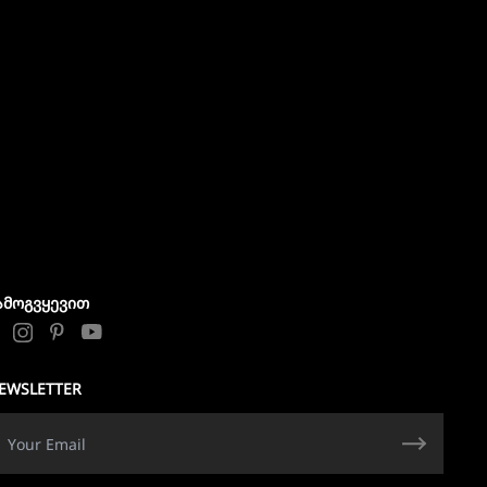
ᲐᲛᲝᲒᲕᲧᲔᲕᲘᲗ
EWSLETTER