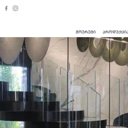
ᲨᲝᲣᲠᲣᲛᲘ
ᲞᲠᲝᲓᲣᲥᲪᲘ