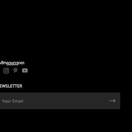
ᲐᲛᲝᲒᲕᲧᲔᲕᲘᲗ
EWSLETTER