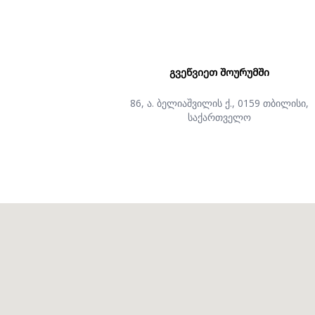
ᲒᲕᲔᲬᲕᲘᲔᲗ ᲨᲝᲣᲠᲣᲛᲨᲘ
86, ა. ბელიაშვილის ქ., 0159 თბილისი,
საქართველო