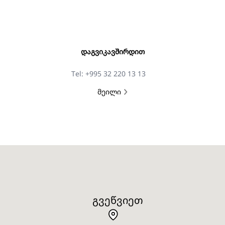
ᲓᲐᲒᲕᲘᲙᲐᲕᲨᲘᲠᲓᲘᲗ
Tel: +995 32 220 13 13
მეილი
ᲒᲕᲔᲬᲕᲘᲔᲗ