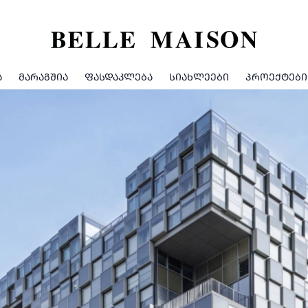
Ა
ᲛᲐᲠᲐᲒᲨᲘᲐ
ᲤᲐᲡᲓᲐᲙᲚᲔᲑᲐ
ᲡᲘᲐᲮᲚᲔᲔᲑᲘ
ᲞᲠᲝᲔᲥᲢᲔᲑᲘ