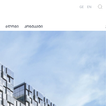
GE
EN
ᲑᲚᲝᲒᲘ
ᲙᲝᲜᲢᲐᲥᲢᲘ
;