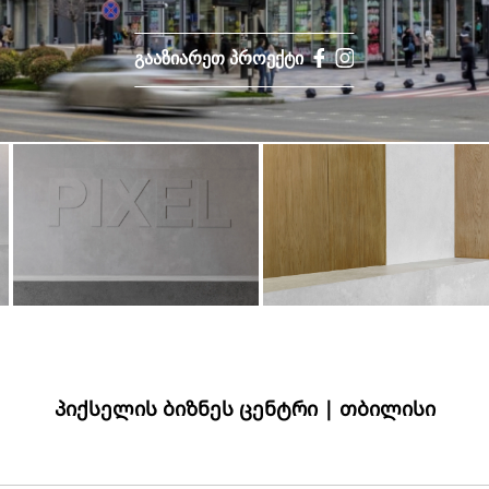
ᲒᲐᲐᲖᲘᲐᲠᲔᲗ ᲞᲠᲝᲔᲥᲢᲘ
ᲞᲘᲥᲡᲔᲚᲘᲡ ᲑᲘᲖᲜᲔᲡ ᲪᲔᲜᲢᲠᲘ | ᲗᲑᲘᲚᲘᲡᲘ