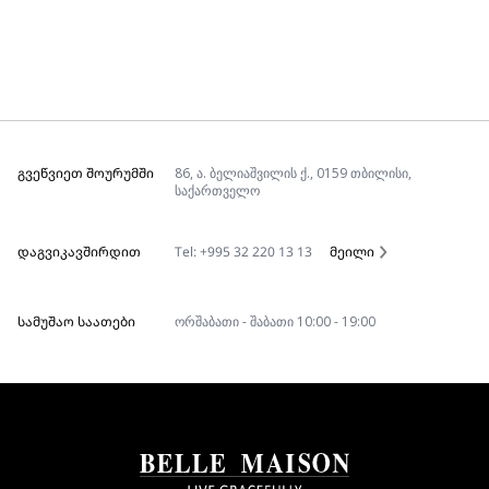
ᲒᲕᲔᲬᲕᲘᲔᲗ ᲨᲝᲣᲠᲣᲛᲨᲘ
86, ა. ბელიაშვილის ქ., 0159 თბილისი,
საქართველო
ᲓᲐᲒᲕᲘᲙᲐᲕᲨᲘᲠᲓᲘᲗ
Tel: +995 32 220 13 13
მეილი
ᲡᲐᲛᲣᲨᲐᲝ ᲡᲐᲐᲗᲔᲑᲘ
ორშაბათი - შაბათი 10:00 - 19:00