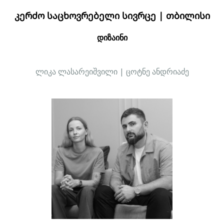
ᲙᲔᲠᲫᲝ ᲡᲐᲪᲮᲝᲕᲠᲔᲑᲔᲚᲘ ᲡᲘᲕᲠᲪᲔ | ᲗᲑᲘᲚᲘᲡᲘ
დიზაინი
ლიკა ლასარეიშვილი | ცოტნე ანდრიაძე