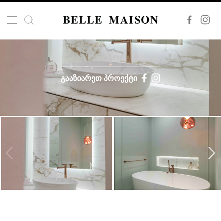
ᲒᲐᲐᲖᲘᲐᲠᲔᲗ ᲞᲠᲝᲔᲥᲢᲘ