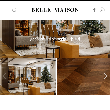
ᲒᲐᲐᲖᲘᲐᲠᲔᲗ ᲞᲠᲝᲔᲥᲢᲘ