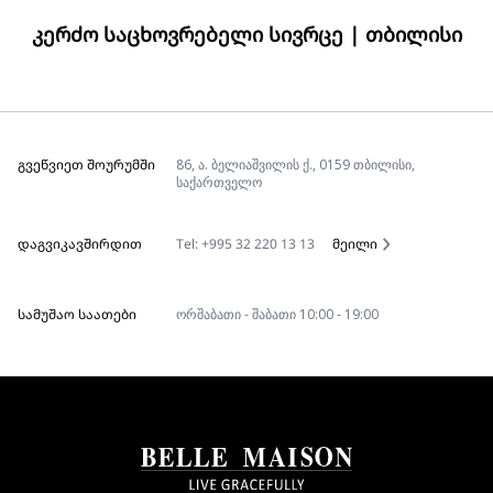
ᲙᲔᲠᲫᲝ ᲡᲐᲪᲮᲝᲕᲠᲔᲑᲔᲚᲘ ᲡᲘᲕᲠᲪᲔ | ᲗᲑᲘᲚᲘᲡᲘ
ᲒᲕᲔᲬᲕᲘᲔᲗ ᲨᲝᲣᲠᲣᲛᲨᲘ
86, ა. ბელიაშვილის ქ., 0159 თბილისი,
საქართველო
ᲓᲐᲒᲕᲘᲙᲐᲕᲨᲘᲠᲓᲘᲗ
Tel: +995 32 220 13 13
მეილი
ᲡᲐᲛᲣᲨᲐᲝ ᲡᲐᲐᲗᲔᲑᲘ
ორშაბათი - შაბათი 10:00 - 19:00