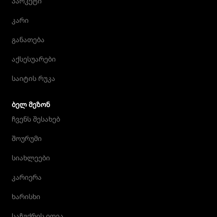
პარკეტი
კარი
განათება
აქსესუარები
საიტის რუკა
ᲑᲔᲚ ᲛᲔᲖᲝᲜ
ჩვენს შესახებ
შოურუმი
სიახლეები
კარიერა
ხარისხი
საჩუქრის იდეა