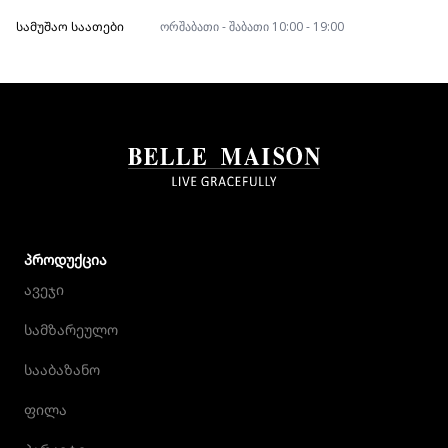
ᲡᲐᲛᲣᲨᲐᲝ ᲡᲐᲐᲗᲔᲑᲘ
ორშაბათი - შაბათი 10:00 - 19:00
ᲞᲠᲝᲓᲣᲥᲪᲘᲐ
ავეჯი
სამზარეულო
სააბაზანო
ფილა