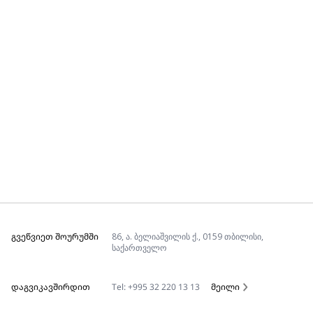
ᲒᲕᲔᲬᲕᲘᲔᲗ ᲨᲝᲣᲠᲣᲛᲨᲘ
86, ა. ბელიაშვილის ქ., 0159 თბილისი,
საქართველო
ᲓᲐᲒᲕᲘᲙᲐᲕᲨᲘᲠᲓᲘᲗ
Tel: +995 32 220 13 13
მეილი