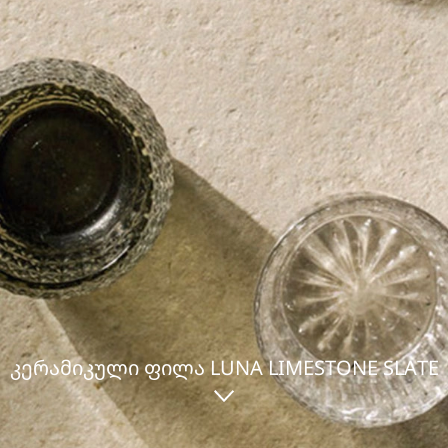
ᲙᲔᲠᲐᲛᲘᲙᲣᲚᲘ ᲤᲘᲚᲐ LUNA LIMESTONE SLATE