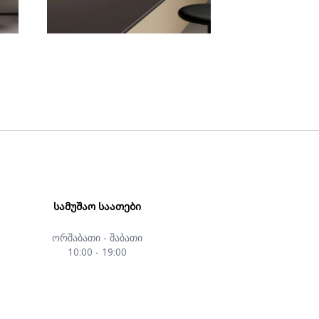
ᲡᲐᲛᲣᲨᲐᲝ ᲡᲐᲐᲗᲔᲑᲘ
ორშაბათი - შაბათი
10:00 - 19:00