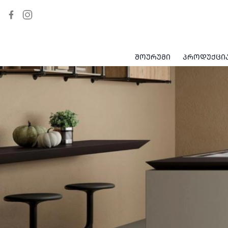
ᲨᲝᲣᲠᲣᲛᲘ
ᲞᲠᲝᲓᲣᲥᲪᲘ