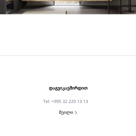
ᲓᲐᲒᲕᲘᲙᲐᲕᲨᲘᲠᲓᲘᲗ
Tel: +995 32 220 13 13
მეილი