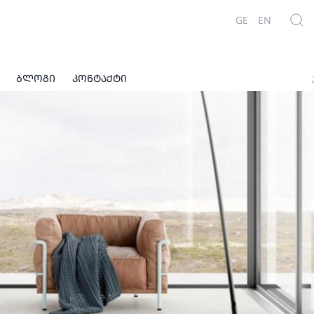
GE
EN
ᲑᲚᲝᲒᲘ
ᲙᲝᲜᲢᲐᲥᲢᲘ
;