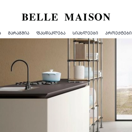
Ა
ᲛᲐᲠᲐᲒᲨᲘᲐ
ᲤᲐᲡᲓᲐᲙᲚᲔᲑᲐ
ᲡᲘᲐᲮᲚᲔᲔᲑᲘ
ᲞᲠᲝᲔᲥᲢᲔᲑᲘ