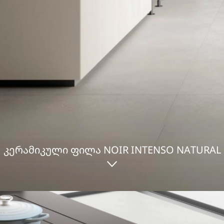
ᲙᲔᲠᲐᲛᲘᲙᲣᲚᲘ ᲤᲘᲚᲐ NOIR INTENSO NATURAL