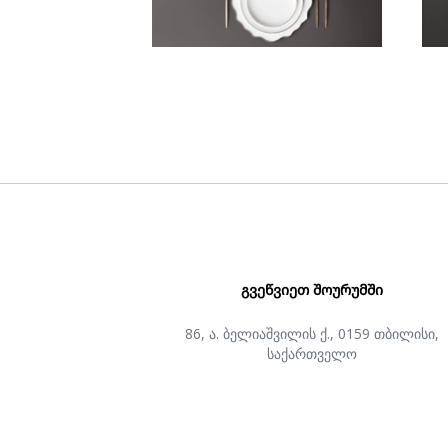
ᲒᲕᲔᲬᲕᲘᲔᲗ ᲨᲝᲣᲠᲣᲛᲨᲘ
86, ა. ბელიაშვილის ქ., 0159 თბილისი,
საქართველო