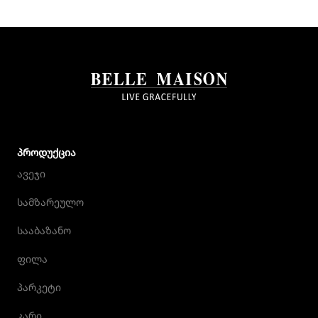
ᲞᲠᲝᲓᲣᲥᲪᲘᲐ
ავეჯი
სამზარეულო
სააბაზანო
ფილა
პარკეტი
კარი