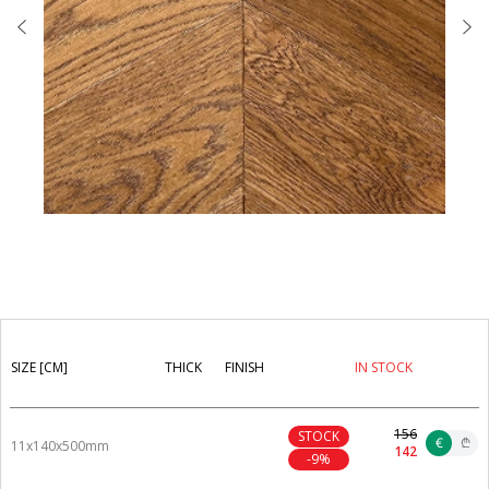
SIZE [CM]
THICK
FINISH
IN STOCK
156
STOCK
€
₾
11x140x500mm
142
-9%