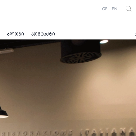
GE
EN
ᲑᲚᲝᲒᲘ
ᲙᲝᲜᲢᲐᲥᲢᲘ
;