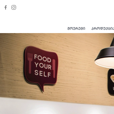
ᲨᲝᲣᲠᲣᲛᲘ
ᲞᲠᲝᲓᲣᲥᲪᲘ