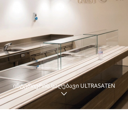
ᲘᲜᲢᲔᲠᲘᲔᲠᲘᲡ ᲡᲐᲦᲔᲑᲐᲕᲘ ULTRASATEN