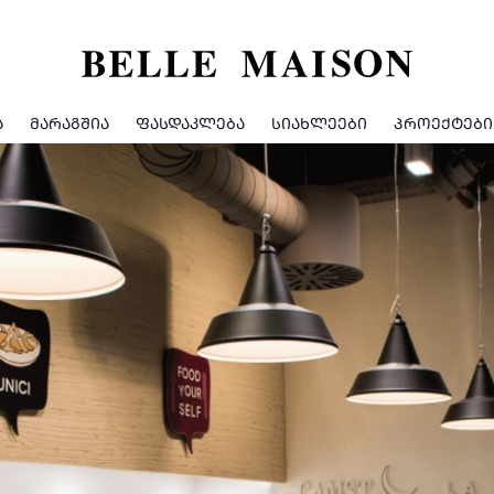
Ა
ᲛᲐᲠᲐᲒᲨᲘᲐ
ᲤᲐᲡᲓᲐᲙᲚᲔᲑᲐ
ᲡᲘᲐᲮᲚᲔᲔᲑᲘ
ᲞᲠᲝᲔᲥᲢᲔᲑᲘ