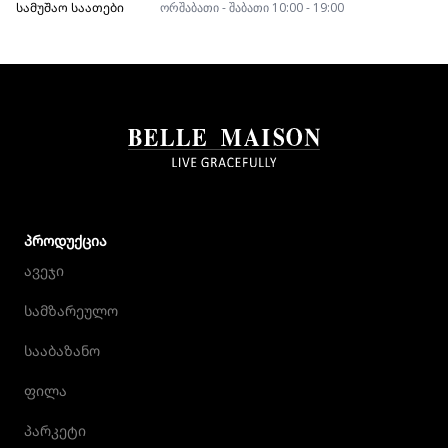
ᲡᲐᲛᲣᲨᲐᲝ ᲡᲐᲐᲗᲔᲑᲘ
ორშაბათი - შაბათი 10:00 - 19:00
ᲞᲠᲝᲓᲣᲥᲪᲘᲐ
ავეჯი
სამზარეულო
სააბაზანო
ფილა
პარკეტი