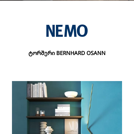
ᲢᲝᲠᲨᲔᲠᲘ BERNHARD OSANN