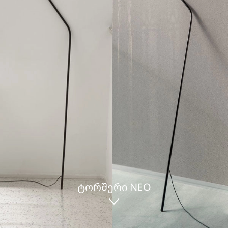
ᲢᲝᲠᲨᲔᲠᲘ NEO