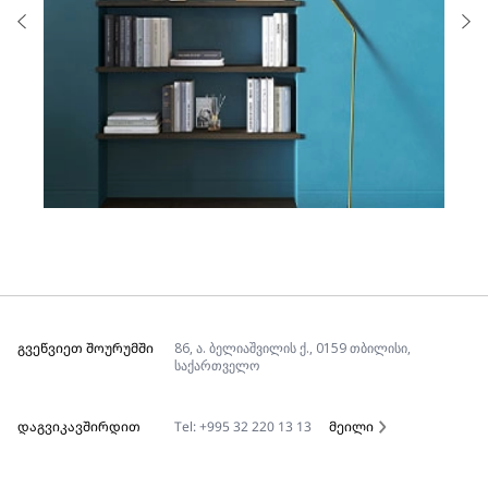
ᲒᲕᲔᲬᲕᲘᲔᲗ ᲨᲝᲣᲠᲣᲛᲨᲘ
86, ა. ბელიაშვილის ქ., 0159 თბილისი,
საქართველო
ᲓᲐᲒᲕᲘᲙᲐᲕᲨᲘᲠᲓᲘᲗ
Tel: +995 32 220 13 13
მეილი