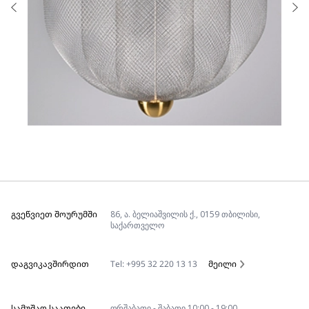
ᲒᲕᲔᲬᲕᲘᲔᲗ ᲨᲝᲣᲠᲣᲛᲨᲘ
86, ა. ბელიაშვილის ქ., 0159 თბილისი,
საქართველო
ᲓᲐᲒᲕᲘᲙᲐᲕᲨᲘᲠᲓᲘᲗ
Tel: +995 32 220 13 13
მეილი
ᲡᲐᲛᲣᲨᲐᲝ ᲡᲐᲐᲗᲔᲑᲘ
ორშაბათი - შაბათი 10:00 - 19:00