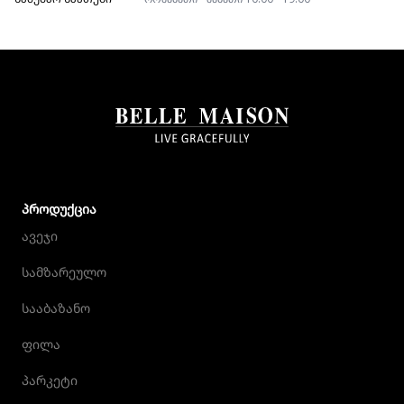
ᲞᲠᲝᲓᲣᲥᲪᲘᲐ
ავეჯი
სამზარეულო
სააბაზანო
ფილა
პარკეტი