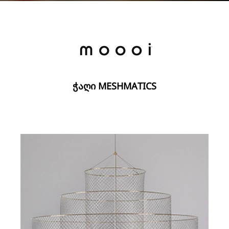
ᲭᲐᲦᲘ MESHMATICS