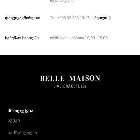
საქართველო
ᲓᲐᲒᲕᲘᲙᲐᲕᲨᲘᲠᲓᲘᲗ
Tel: +995 32 220 13 13
მეილი
ᲡᲐᲛᲣᲨᲐᲝ ᲡᲐᲐᲗᲔᲑᲘ
ორშაბათი - შაბათი 10:00 - 19:00
ᲞᲠᲝᲓᲣᲥᲪᲘᲐ
ავეჯი
სამზარეულო