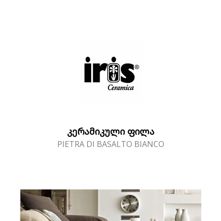
ᲙᲔᲠᲐᲛᲘᲙᲣᲚᲘ ᲤᲘᲚᲐ
PIETRA DI BASALTO BIANCO