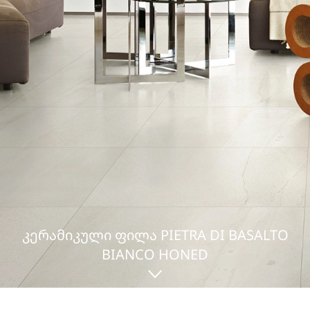
ᲙᲔᲠᲐᲛᲘᲙᲣᲚᲘ ᲤᲘᲚᲐ PIETRA DI BASALTO
BIANCO HONED