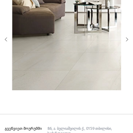
ᲒᲕᲔᲬᲕᲘᲔᲗ ᲨᲝᲣᲠᲣᲛᲨᲘ
86, ა. ბელიაშვილის ქ., 0159 თბილისი,