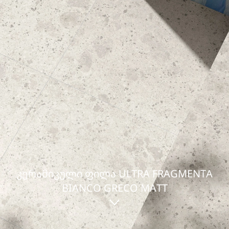
ᲙᲔᲠᲐᲛᲘᲙᲣᲚᲘ ᲤᲘᲚᲐ ULTRA FRAGMENTA
BIANCO GRECO MATT