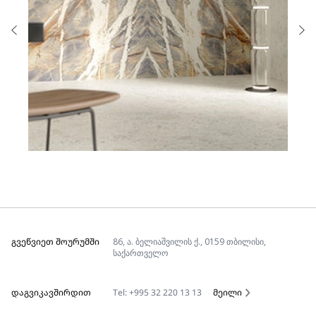
ᲒᲕᲔᲬᲕᲘᲔᲗ ᲨᲝᲣᲠᲣᲛᲨᲘ
86, ა. ბელიაშვილის ქ., 0159 თბილისი,
საქართველო
ᲓᲐᲒᲕᲘᲙᲐᲕᲨᲘᲠᲓᲘᲗ
Tel: +995 32 220 13 13
მეილი