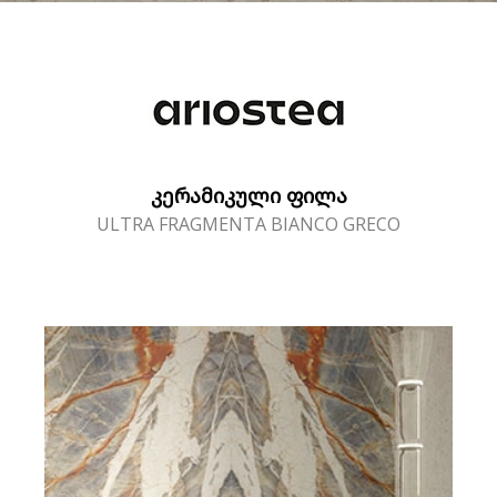
ᲙᲔᲠᲐᲛᲘᲙᲣᲚᲘ ᲤᲘᲚᲐ
ULTRA FRAGMENTA BIANCO GRECO