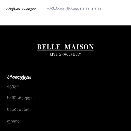
ᲡᲐᲛᲣᲨᲐᲝ ᲡᲐᲐᲗᲔᲑᲘ
ორშაბათი - შაბათი 10:00 - 19:00
ᲞᲠᲝᲓᲣᲥᲪᲘᲐ
ავეჯი
სამზარეულო
სააბაზანო
ფილა