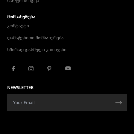
საჩუქრის იდეა
ᲛᲝᲛᲡᲐᲮᲣᲠᲔᲑᲐ
კონტაქტი
დამატებითი მომსახურება
ხშირად დასმული კითხვები
NEWSLETTER