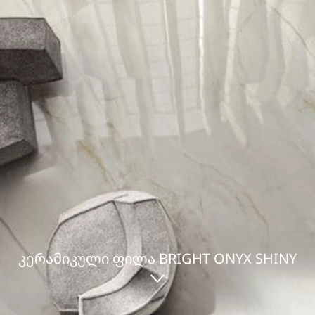
ᲙᲔᲠᲐᲛᲘᲙᲣᲚᲘ ᲤᲘᲚᲐ BRIGHT ONYX SHINY