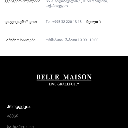
ᲒᲕᲔᲬᲕᲘᲔᲗ ᲨᲝᲣᲠᲣᲛᲨᲘ
86, ა. ბელიაშვილის ქ., 0159 თბილისი,
საქართველო
ᲓᲐᲒᲕᲘᲙᲐᲕᲨᲘᲠᲓᲘᲗ
Tel: +995 32 220 13 13
მეილი
ᲡᲐᲛᲣᲨᲐᲝ ᲡᲐᲐᲗᲔᲑᲘ
ორშაბათი - შაბათი 10:00 - 19:00
ᲞᲠᲝᲓᲣᲥᲪᲘᲐ
ავეჯი
სამზარეულო