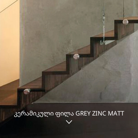
ᲙᲔᲠᲐᲛᲘᲙᲣᲚᲘ ᲤᲘᲚᲐ GREY ZINC MATT