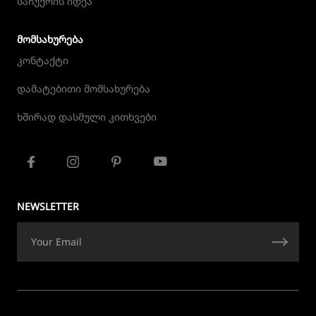
საჩუქრის იდეა
ᲛᲝᲛᲡᲐᲮᲣᲠᲔᲑᲐ
კონტაქტი
დამატებითი მომსახურება
ხშირად დასმული კითხვები
NEWSLETTER