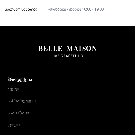
ᲡᲐᲛᲣᲨᲐᲝ ᲡᲐᲐᲗᲔᲑᲘ
ორშაბათი - შაბათი 10:00 - 19:00
ᲞᲠᲝᲓᲣᲥᲪᲘᲐ
ავეჯი
სამზარეულო
სააბაზანო
ფილა