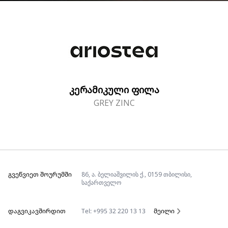
ᲙᲔᲠᲐᲛᲘᲙᲣᲚᲘ ᲤᲘᲚᲐ
GREY ZINC
ᲒᲕᲔᲬᲕᲘᲔᲗ ᲨᲝᲣᲠᲣᲛᲨᲘ
86, ა. ბელიაშვილის ქ., 0159 თბილისი,
საქართველო
ᲓᲐᲒᲕᲘᲙᲐᲕᲨᲘᲠᲓᲘᲗ
Tel: +995 32 220 13 13
მეილი