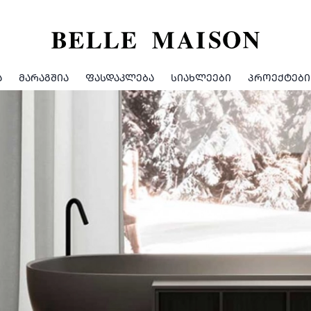
Ა
ᲛᲐᲠᲐᲒᲨᲘᲐ
ᲤᲐᲡᲓᲐᲙᲚᲔᲑᲐ
ᲡᲘᲐᲮᲚᲔᲔᲑᲘ
ᲞᲠᲝᲔᲥᲢᲔᲑᲘ