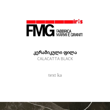
ᲙᲔᲠᲐᲛᲘᲙᲣᲚᲘ ᲤᲘᲚᲐ
CALACATTA BLACK
text ka