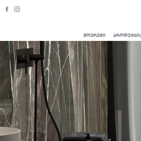
ᲨᲝᲣᲠᲣᲛᲘ
ᲞᲠᲝᲓᲣᲥᲪᲘ