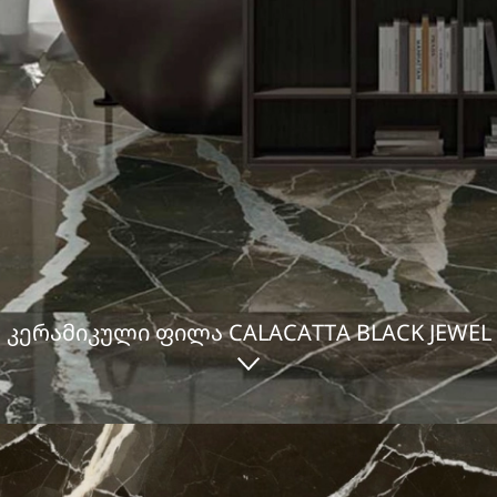
ᲙᲔᲠᲐᲛᲘᲙᲣᲚᲘ ᲤᲘᲚᲐ CALACATTA BLACK JEWEL