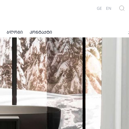
GE
EN
ᲑᲚᲝᲒᲘ
ᲙᲝᲜᲢᲐᲥᲢᲘ
;