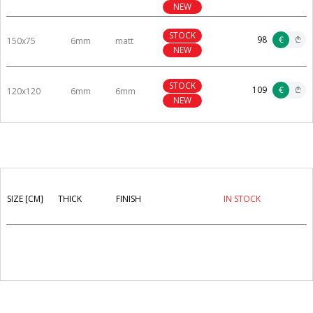
NEW
STOCK
98
€
₾
150x75
6mm
matt
NEW
STOCK
109
€
₾
120x120
6mm
6mm
NEW
SIZE [CM]
THICK
FINISH
IN STOCK