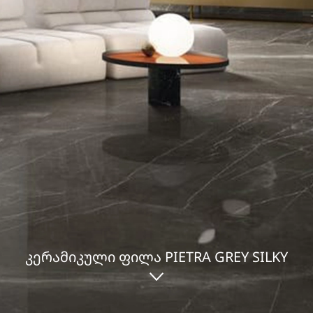
ᲙᲔᲠᲐᲛᲘᲙᲣᲚᲘ ᲤᲘᲚᲐ PIETRA GREY SILKY