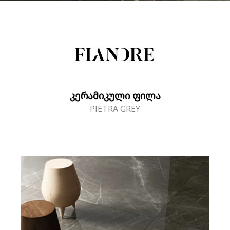
ᲙᲔᲠᲐᲛᲘᲙᲣᲚᲘ ᲤᲘᲚᲐ
PIETRA GREY