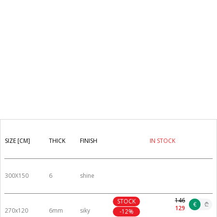
SIZE [CM]
THICK
FINISH
IN STOCK
300X150
6
shine
146
STOCK
€
₾
129
270x120
6mm
siky
-12%