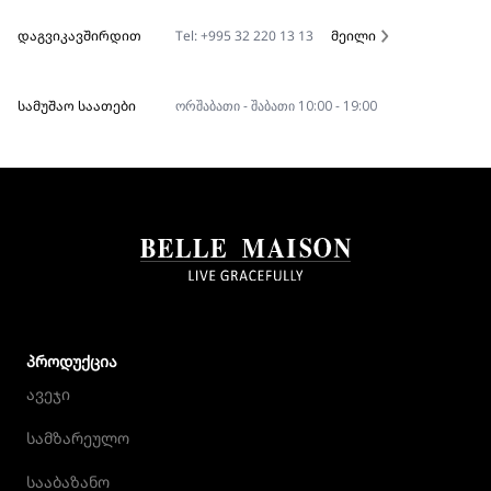
ᲓᲐᲒᲕᲘᲙᲐᲕᲨᲘᲠᲓᲘᲗ
Tel: +995 32 220 13 13
მეილი
ᲡᲐᲛᲣᲨᲐᲝ ᲡᲐᲐᲗᲔᲑᲘ
ორშაბათი - შაბათი 10:00 - 19:00
ᲞᲠᲝᲓᲣᲥᲪᲘᲐ
ავეჯი
სამზარეულო
სააბაზანო