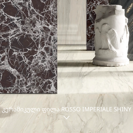
ᲙᲔᲠᲐᲛᲘᲙᲣᲚᲘ ᲤᲘᲚᲐ ROSSO IMPERIALE SHINY