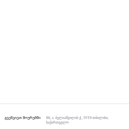
ᲒᲕᲔᲬᲕᲘᲔᲗ ᲨᲝᲣᲠᲣᲛᲨᲘ
86, ა. ბელიაშვილის ქ., 0159 თბილისი,
საქართველო