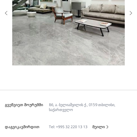
ᲒᲕᲔᲬᲕᲘᲔᲗ ᲨᲝᲣᲠᲣᲛᲨᲘ
86, ა. ბელიაშვილის ქ., 0159 თბილისი,
საქართველო
ᲓᲐᲒᲕᲘᲙᲐᲕᲨᲘᲠᲓᲘᲗ
Tel: +995 32 220 13 13
მეილი