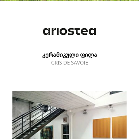
ᲙᲔᲠᲐᲛᲘᲙᲣᲚᲘ ᲤᲘᲚᲐ
GRIS DE SAVOIE