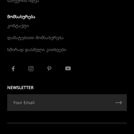
საჩუქრის იდეა
ᲛᲝᲛᲡᲐᲮᲣᲠᲔᲑᲐ
კონტაქტი
დამატებითი მომსახურება
ხშირად დასმული კითხვები
NEWSLETTER