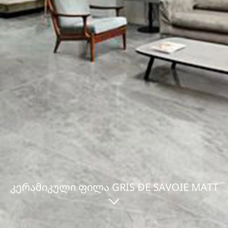
ᲙᲔᲠᲐᲛᲘᲙᲣᲚᲘ ᲤᲘᲚᲐ GRIS DE SAVOIE MATT