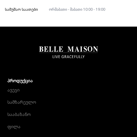
ᲡᲐᲛᲣᲨᲐᲝ ᲡᲐᲐᲗᲔᲑᲘ
ორშაბათი - შაბათი 10:00 - 19:00
ᲞᲠᲝᲓᲣᲥᲪᲘᲐ
ავეჯი
სამზარეულო
სააბაზანო
ფილა