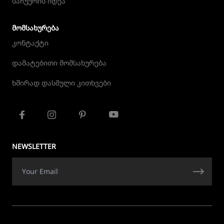
საჩუქრის იდეა
ᲛᲝᲛᲡᲐᲮᲣᲠᲔᲑᲐ
კონტაქტი
დამატებითი მომსახურება
ხშირად დასმული კითხვები
NEWSLETTER