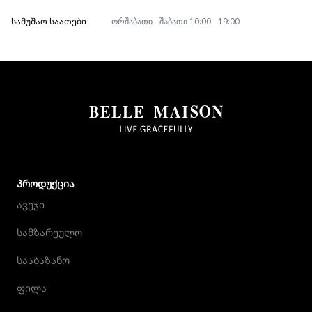
ᲡᲐᲛᲣᲨᲐᲝ ᲡᲐᲐᲗᲔᲑᲘ
ორშაბათი - შაბათი 10:00 - 19:00
ᲞᲠᲝᲓᲣᲥᲪᲘᲐ
ავეჯი
სამზარეულო
სააბაზანო
ფილა