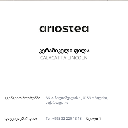
ᲙᲔᲠᲐᲛᲘᲙᲣᲚᲘ ᲤᲘᲚᲐ
CALACATTA LINCOLN
ᲒᲕᲔᲬᲕᲘᲔᲗ ᲨᲝᲣᲠᲣᲛᲨᲘ
86, ა. ბელიაშვილის ქ., 0159 თბილისი,
საქართველო
ᲓᲐᲒᲕᲘᲙᲐᲕᲨᲘᲠᲓᲘᲗ
Tel: +995 32 220 13 13
მეილი