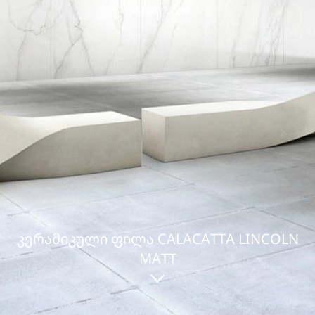
ᲙᲔᲠᲐᲛᲘᲙᲣᲚᲘ ᲤᲘᲚᲐ CALACATTA LINCOLN
MATT