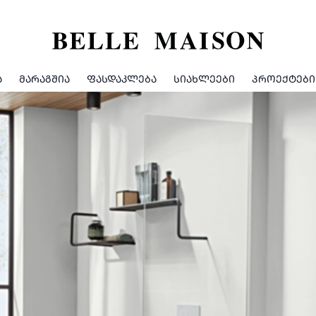
Ა
ᲛᲐᲠᲐᲒᲨᲘᲐ
ᲤᲐᲡᲓᲐᲙᲚᲔᲑᲐ
ᲡᲘᲐᲮᲚᲔᲔᲑᲘ
ᲞᲠᲝᲔᲥᲢᲔᲑᲘ