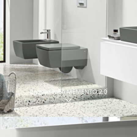
ᲮᲔᲚᲡᲐᲑᲐᲜᲘ MEMENTO 2.0