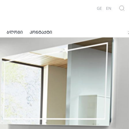
GE
EN
ᲑᲚᲝᲒᲘ
ᲙᲝᲜᲢᲐᲥᲢᲘ
;