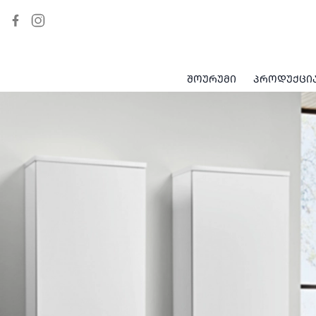
ᲨᲝᲣᲠᲣᲛᲘ
ᲞᲠᲝᲓᲣᲥᲪᲘ