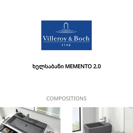
ᲮᲔᲚᲡᲐᲑᲐᲜᲘ MEMENTO 2.0
COMPOSITIONS